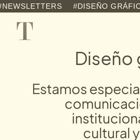
Ir
SLETTERS
#DISEÑO GRÁFICO
al
contenido
Diseño g
Estamos especia
comunicaci
institucio
cultural y