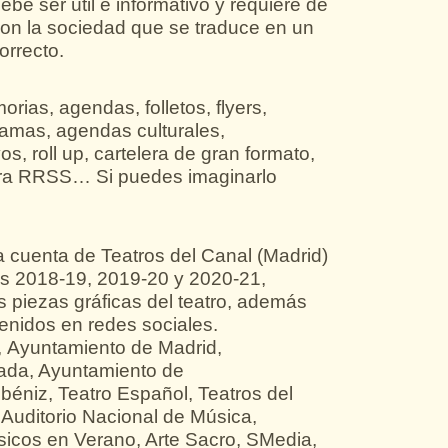
ebe ser útil e informativo y requiere de
con la sociedad que se traduce en un
orrecto.
morias, agendas, folletos, flyers,
ramas, agendas culturales,
s, roll up, cartelera de gran formato,
para RRSS…
Si puedes imaginarlo
la cuenta de
Teatros del Canal
(Madrid)
s 2018-19, 2019-20 y 2020-21,
s piezas gráficas del teatro, además
tenidos en redes sociales.
 Ayuntamiento de Madrid,
ada, Ayuntamiento de
béniz, Teatro Español, Teatros del
uditorio Nacional de Música,
ásicos en Verano, Arte Sacro, SMedia
,